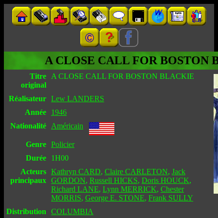
A CLOSE CALL FOR BOSTON 
Titre
A CLOSE CALL FOR BOSTON BLACKIE
original
Réalisateur
Lew LANDERS
Année
1946
Nationalité
Américain
Genre
Policier
Durée
1H00
Acteurs
Kathryn CARD
,
Claire CARLETON
,
Jack
principaux
GORDON
,
Russell HICKS
,
Doris HOUCK
,
Richard LANE
,
Lynn MERRICK
,
Chester
MORRIS
,
George E. STONE
,
Frank SULLY
Distribution
COLUMBIA