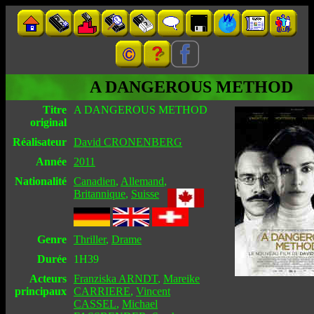
A DANGEROUS METHOD
Titre
A DANGEROUS METHOD
original
Réalisateur
David CRONENBERG
Année
2011
Nationalité
Canadien
,
Allemand
,
Britannique
,
Suisse
Genre
Thriller
,
Drame
Durée
1H39
Acteurs
Franziska ARNDT
,
Mareike
principaux
CARRIERE
,
Vincent
CASSEL
,
Michael