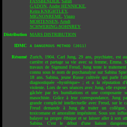
FASSBENDER
,
Sarah
GADON
,
Andre HENNICKE
,
Keira KNIGHTLEY
,
MIGNONREME
,
Viggo
MORTENSEN
,
Arndt
SCHWERING-SOHNREY
Distribution
MARS DISTRIBUTION
IDMC
A DANGEROUS METHOD (2011)
Résumé
Zurich, 1904. Carl Jung, 29 ans, psychiatre, est a
carrière et partage sa vie avec sa femme, Emma. S'
travaux de Sigmund Freud, Jung tente le traitement
connu sous le nom de psychanalyse sur Sabina Spiel
18 ans. Sabina, jeune Russe cultivée qui parle l'al
diagnostiquée «hystérique» ; et a la réputation d'ê
violente. Lors de ses séances avec Jung, elle expose
gâchée par les humiliations et une composante se
masochiste. Grâce à leur correspondance, Jung pa
grande complicité intellectuelle avec Freud, sur le 
Freud demande à Jung de traiter un collègue,
toxicomane et amoraliste impénitent. Sous son influ
balayer sa propre éthique et se laisser aller à son at
Sabina. C'est le début d'une liaison dangere