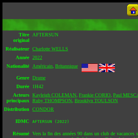
Titre
AFTERSUN
original
Réalisateur
Charlotte WELLS
Année
2022
Nationalité
Américain
,
Britannique
Genre
Drame
Durée
1H42
Acteurs
Kayleigh COLEMAN
,
Frankie CORIO
,
Paul MESC
principaux
Ruby THOMPSON
,
Brooklyn TOULSON
Distribution
CONDOR
IDMC
AFTERSUN (2022)
Résumé
Vers la fin des années 90 dans un club de vacances su