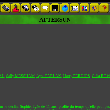
AFTERSUN
AL
,
Sally MESSHAM
,
Ayse PARLAK
,
Harry PERDIOS
,
Celia R
r le déclin, Sophie, âgée de 11 ans, profite du temps qu'elle peut pas