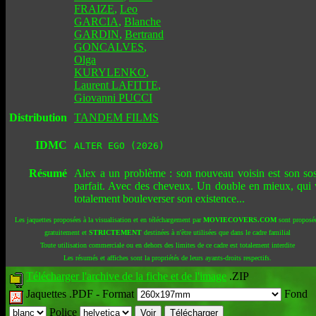
FRAIZE
,
Leo
GARCIA
,
Blanche
GARDIN
,
Bertrand
GONCALVES
,
Olga
KURYLENKO
,
Laurent LAFITTE
,
Giovanni PUCCI
Distribution
TANDEM FILMS
IDMC
ALTER EGO (2026)
Résumé
Alex a un problème : son nouveau voisin est son sos
parfait. Avec des cheveux. Un double en mieux, qui 
totalement bouleverser son existence...
Les jaquettes proposées à la visualisation et en téléchargement par
MOVIECOVERS.COM
sont proposé
gratuitement et
STRICTEMENT
destinées à n'être utilisées que dans le cadre familial
Toute utilisation commerciale ou en dehors des limites de ce cadre est totalement interdite
Les résumés et affiches sont la propriétés de leurs ayants-droits respectifs.
Télécharger l'archive de la fiche et de l'image
.ZIP
Jaquettes .PDF -
Format
Fond
Police