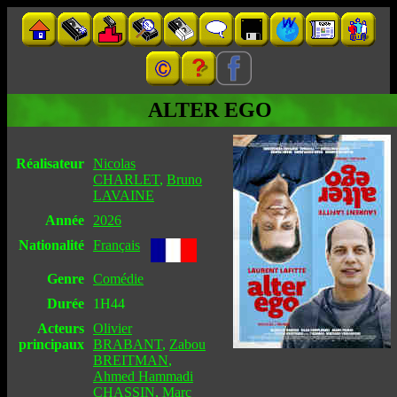
ALTER EGO
Réalisateur
Nicolas
CHARLET
,
Bruno
LAVAINE
Année
2026
Nationalité
Français
Genre
Comédie
Durée
1H44
Acteurs
Olivier
principaux
BRABANT
,
Zabou
BREITMAN
,
Ahmed Hammadi
CHASSIN
,
Marc