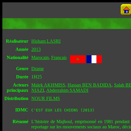
Réalisateur
Hisham LASRI
Année
2013
Nationalité
Marocain
,
Français
Genre
Drame
Durée
1H25
Acteurs
Malek AKHMISS
,
Hassan BEN BADIDA
,
Salah 
principaux
NIAZI
,
Abderrahim SAMADI
Distribution
NOUR FILMS
IDMC
C'EST EUX LES CHIENS (2013)
Résumé
L’histoire de Majhoul, emprisonné en 1981 pendant l
reportage sur les mouvements sociaux au Maroc, décide