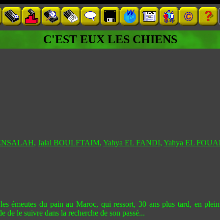
C'EST EUX LES CHIENS
BENSALAH
,
Jalal BOULFTAIM
,
Yahya EL FANDI
,
Yahya EL FOUA
es émeutes du pain au Maroc, qui ressort, 30 ans plus tard, en plein
 de le suivre dans la recherche de son passé...