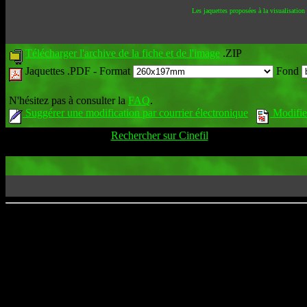
Les jaquettes proposées à la visualisation
Télécharger l'archive de la fiche et de l'image
.ZIP
Jaquettes .PDF -
Format
Fond
N'hésitez pas à consulter la
FAQ
.
Suggérer une modification par courrier électronique
Modifier
Rechercher sur Cinefil