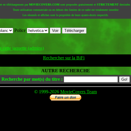
 et en téléchargement par
MOVIECOVERS.COM
sont proposées gratuitement et
STRICTEMENT
destinées à
Toute utilisation commerciale ou en dehors des limites de ce cadre est totalement interdite
Les résumés et affiches sont la propriétés de leurs ayants-droits respectifs.
Police
 cette jaquette (admins)
Rechercher sur la BiFi
AUTRE RECHERCHE
Recherche par mot(s) du titre :
© 1999-2026
MovieCovers Team