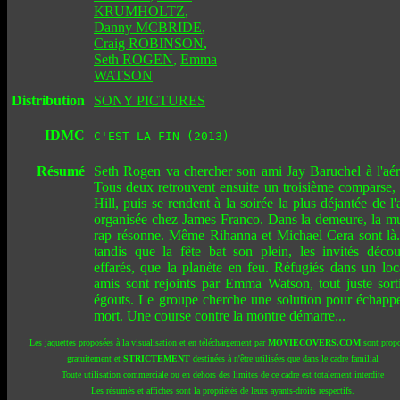
KRUMHOLTZ
,
Danny MCBRIDE
,
Craig ROBINSON
,
Seth ROGEN
,
Emma
WATSON
Distribution
SONY PICTURES
IDMC
C'EST LA FIN (2013)
Résumé
Seth Rogen va chercher son ami Jay Baruchel à l'aér
Tous deux retrouvent ensuite un troisième comparse,
Hill, puis se rendent à la soirée la plus déjantée de l
organisée chez James Franco. Dans la demeure, la m
rap résonne. Même Rihanna et Michael Cera sont là
tandis que la fête bat son plein, les invités décou
effarés, que la planète en feu. Réfugiés dans un loca
amis sont rejoints par Emma Watson, tout juste sort
égouts. Le groupe cherche une solution pour échappe
mort. Une course contre la montre démarre...
Les jaquettes proposées à la visualisation et en téléchargement par
MOVIECOVERS.COM
sont propo
gratuitement et
STRICTEMENT
destinées à n'être utilisées que dans le cadre familial
Toute utilisation commerciale ou en dehors des limites de ce cadre est totalement interdite
Les résumés et affiches sont la propriétés de leurs ayants-droits respectifs.