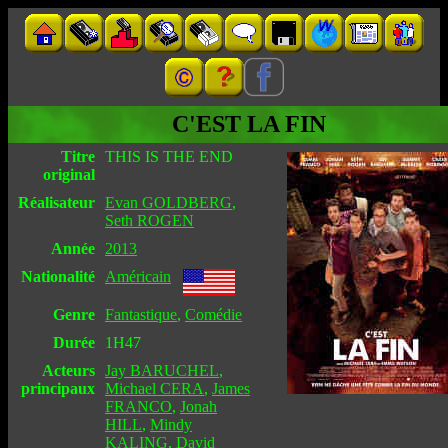
C'EST LA FIN
Titre
THIS IS THE END
original
Réalisateur
Evan GOLDBERG
,
Seth ROGEN
Année
2013
Nationalité
Américain
Genre
Fantastique
,
Comédie
Durée
1H47
Acteurs
Jay BARUCHEL
,
principaux
Michael CERA
,
James
FRANCO
,
Jonah
HILL
,
Mindy
KALING
,
David