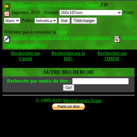
Télécharger l'archive de la fiche et de l'image
.ZIP
Jaquettes .PDF -
Format
Fond
Police
N'hésitez pas à consulter la
FAQ
.
Suggérer une modification par courrier électronique
Modifie
cette jaquette (admins)
Rechercher sur
Rechercher sur la
Rechercher sur
Cinefil
BiFi
l'IMDB
AUTRE RECHERCHE
Recherche par mot(s) du titre :
© 1999-2026
MovieCovers Team