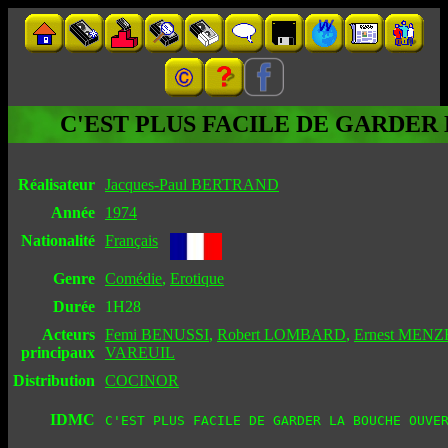
C'EST PLUS FACILE DE GARDER
Réalisateur
Jacques-Paul BERTRAND
Année
1974
Nationalité
Français
Genre
Comédie
,
Erotique
Durée
1H28
Acteurs
Femi BENUSSI
,
Robert LOMBARD
,
Ernest MENZ
principaux
VAREUIL
Distribution
COCINOR
IDMC
C'EST PLUS FACILE DE GARDER LA BOUCHE OUVE