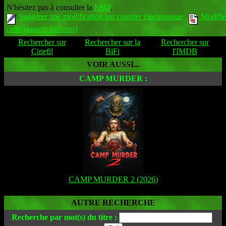
N'hésitez pas à consulter la
FAQ
.
Suggérer une modification par courrier électronique
Modifie
cette jaquette (admins)
Rechercher sur
Rechercher sur la
Rechercher sur
Cinefil
BiFi
l'IMDB
VOIR AUSSI...
CAMP MURDER :
CAMP MURDER 2 (2026)
AUTRE RECHERCHE
Recherche par mot(s) du titre :