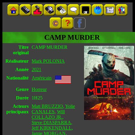
CAMP MURDER
Titre
CAMP MURDER
original
Réalisateur
Mark POLONIA
Année
2021
Nationalité
Américain
Genre
Horreur
Durée
1H25
Acteurs
Matt BRUZZIO
,
Yolie
principaux
CANALES
,
Will
COLLAZO JR.
,
Steve DIASPARRA
,
Jeff KIRKENDALL
,
Jamie MORGAN
,