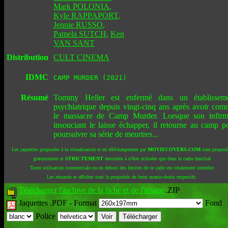
Mark POLONIA
,
Kyle RAPPAPORT
,
Jennie RUSSO
,
Pamela SUTCH
,
Ken
VAN SANT
Distribution
CULT CINEMA
IDMC
CAMP MURDER (2021)
Résumé
Tommy Heller est enfermé dans un établissem
psychiatrique depuis vingt-cinq ans après avoir com
le massacre de Camp Murder. Lorsque son infirm
insouciant le laisse échapper, il retourne au camp p
poursuivre sa série de meurtres...
Les jaquettes proposées à la visualisation et en téléchargement par
MOVIECOVERS.COM
sont proposé
gratuitement et
STRICTEMENT
destinées à n'être utilisées que dans le cadre familial
Toute utilisation commerciale ou en dehors des limites de ce cadre est totalement interdite
Les résumés et affiches sont la propriétés de leurs ayants-droits respectifs.
Télécharger l'archive de la fiche et de l'image
.ZIP
Jaquettes .PDF -
Format
Fond
Police