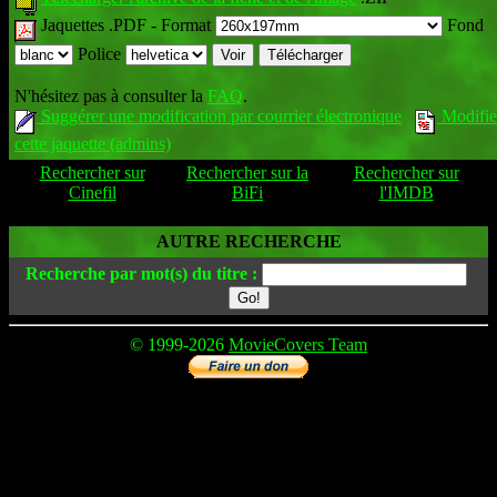
Jaquettes .PDF -
Format
Fond
Police
N'hésitez pas à consulter la
FAQ
.
Suggérer une modification par courrier électronique
Modifie
cette jaquette (admins)
Rechercher sur
Rechercher sur la
Rechercher sur
Cinefil
BiFi
l'IMDB
AUTRE RECHERCHE
Recherche par mot(s) du titre :
© 1999-2026
MovieCovers Team