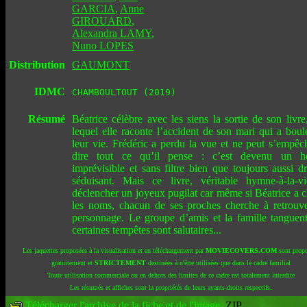
GARCIA
,
Anne
GIROUARD
,
Alexandra LAMY
,
Nuno LOPES
Distribution
GAUMONT
IDMC
CHAMBOULTOUT (2019)
Résumé
Béatrice célèbre avec les siens la sortie de son livre
lequel elle raconte l’accident de son mari qui a boul
leur vie. Frédéric a perdu la vue et ne peut s’empêc
dire tout ce qu’il pense : c’est devenu un 
imprévisible et sans filtre bien que toujours aussi dr
séduisant. Mais ce livre, véritable hymne-à-la-v
déclencher un joyeux pugilat car même si Béatrice a 
les noms, chacun de ses proches cherche à retrouv
personnage. Le groupe d’amis et la famille tanguen
certaines tempêtes sont salutaires...
Les jaquettes proposées à la visualisation et en téléchargement par
MOVIECOVERS.COM
sont propo
gratuitement et
STRICTEMENT
destinées à n'être utilisées que dans le cadre familial
Toute utilisation commerciale ou en dehors des limites de ce cadre est totalement interdite
Les résumés et affiches sont la propriétés de leurs ayants-droits respectifs.
Télécharger l'archive de la fiche et de l'image
.ZIP