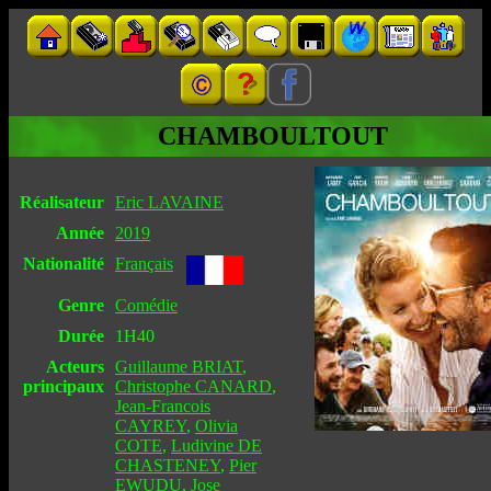
CHAMBOULTOUT
Réalisateur
Eric LAVAINE
Année
2019
Nationalité
Français
Genre
Comédie
Durée
1H40
Acteurs
Guillaume BRIAT
,
principaux
Christophe CANARD
,
Jean-Francois
CAYREY
,
Olivia
COTE
,
Ludivine DE
CHASTENEY
,
Pier
EWUDU
,
Jose