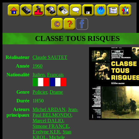
CLASSE TOUS RISQUES
Réalisateur
Claude SAUTET
Année
1960
Nationalité
Italien
,
Français
Genre
Policier
,
Drame
Durée
1H50
Acteurs
Michel ARDAN
,
Jean-
principaux
Paul BELMONDO
,
Marcel DALIO
,
Simone FRANCE
,
Evelyne KER
,
Stan
KROL
,
Michele