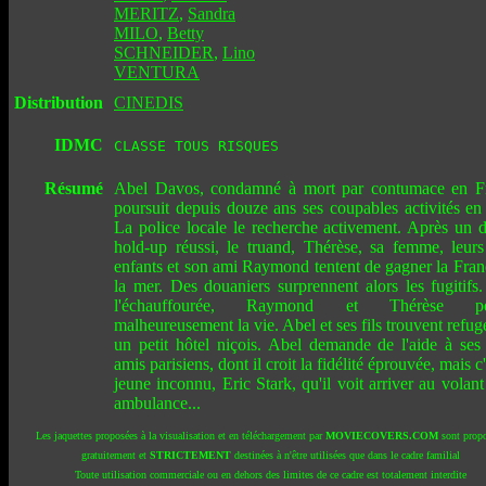
MERITZ
,
Sandra
MILO
,
Betty
SCHNEIDER
,
Lino
VENTURA
Distribution
CINEDIS
IDMC
CLASSE TOUS RISQUES
Résumé
Abel Davos, condamné à mort par contumace en F
poursuit depuis douze ans ses coupables activités en I
La police locale le recherche activement. Après un d
hold-up réussi, le truand, Thérèse, sa femme, leur
enfants et son ami Raymond tentent de gagner la Fran
la mer. Des douaniers surprennent alors les fugitifs
l'échauffourée, Raymond et Thérèse pe
malheureusement la vie. Abel et ses fils trouvent refug
un petit hôtel niçois. Abel demande de l'aide à ses
amis parisiens, dont il croit la fidélité éprouvée, mais c
jeune inconnu, Eric Stark, qu'il voit arriver au volant
ambulance...
Les jaquettes proposées à la visualisation et en téléchargement par
MOVIECOVERS.COM
sont propo
gratuitement et
STRICTEMENT
destinées à n'être utilisées que dans le cadre familial
Toute utilisation commerciale ou en dehors des limites de ce cadre est totalement interdite