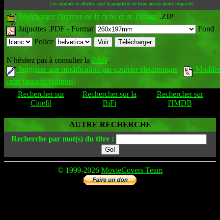
Les résumés et affiches sont la propriétés de leurs ayants-droits respectifs.
Télécharger l'archive de la fiche et de l'image
.ZIP
Jaquettes .PDF -
Format
Fond
Police
N'hésitez pas à consulter la
FAQ
.
Suggérer une modification par courrier électronique
Modifie
cette jaquette (admins)
Rechercher sur
Rechercher sur la
Rechercher sur
Cinefil
BiFi
l'IMDB
AUTRE RECHERCHE
Recherche par mot(s) du titre :
© 1999-2026
MovieCovers Team