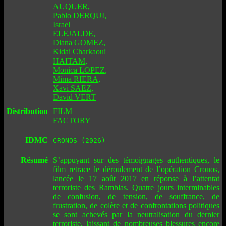
AUQUER
,
Pablo DERQUI
,
Israel
ELEJALDE
,
Diana GOMEZ
,
Kidai Charkaoui
HAITAM
,
Monica LOPEZ
,
Mima RIERA
,
Xavi SAEZ
,
David VERT
Distribution
FILM
FACTORY
IDMC
CRONOS (2026)
Résumé
S’appuyant sur des témoignages authentiques, le
film retrace le déroulement de l’opération Cronos,
lancée le 17 août 2017 en réponse à l’attentat
terroriste des Ramblas. Quatre jours interminables
de confusion, de tension, de souffrance, de
frustration, de colère et de confrontations politiques
se sont achevés par la neutralisation du dernier
terroriste, laissant de nombreuses blessures encore