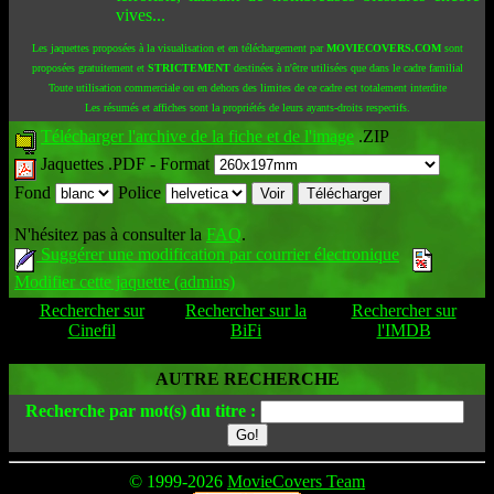
vives...
Les jaquettes proposées à la visualisation et en téléchargement par
MOVIECOVERS.COM
sont
proposées gratuitement et
STRICTEMENT
destinées à n'être utilisées que dans le cadre familial
Toute utilisation commerciale ou en dehors des limites de ce cadre est totalement interdite
Les résumés et affiches sont la propriétés de leurs ayants-droits respectifs.
Télécharger l'archive de la fiche et de l'image
.ZIP
Jaquettes .PDF -
Format
Fond
Police
N'hésitez pas à consulter la
FAQ
.
Suggérer une modification par courrier électronique
Modifier cette jaquette (admins)
Rechercher sur
Rechercher sur la
Rechercher sur
Cinefil
BiFi
l'IMDB
AUTRE RECHERCHE
Recherche par mot(s) du titre :
© 1999-2026
MovieCovers Team