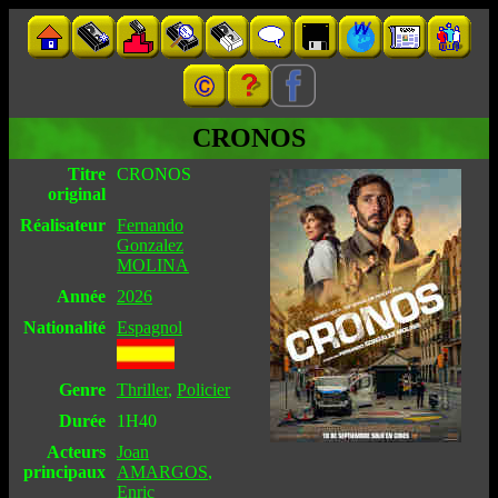
CRONOS
Titre
CRONOS
original
Réalisateur
Fernando
Gonzalez
MOLINA
Année
2026
Nationalité
Espagnol
Genre
Thriller
,
Policier
Durée
1H40
Acteurs
Joan
principaux
AMARGOS
,
Enric