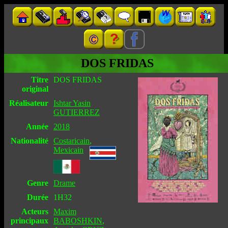
DOS FRIDAS
Titre
DOS FRIDAS
original
Réalisateur
Ishtar Yasin
GUTIERREZ
Année
2018
Nationalité
Costaricain
,
Mexicain
Genre
Drame
Durée
1H32
Acteurs
Maxim
principaux
BABOSHKIN
,