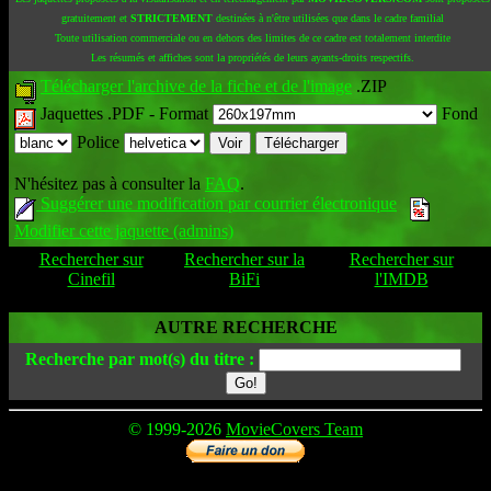
gratuitement et
STRICTEMENT
destinées à n'être utilisées que dans le cadre familial
Toute utilisation commerciale ou en dehors des limites de ce cadre est totalement interdite
Les résumés et affiches sont la propriétés de leurs ayants-droits respectifs.
Télécharger l'archive de la fiche et de l'image
.ZIP
Jaquettes .PDF -
Format
Fond
Police
N'hésitez pas à consulter la
FAQ
.
Suggérer une modification par courrier électronique
Modifier cette jaquette (admins)
Rechercher sur
Rechercher sur la
Rechercher sur
Cinefil
BiFi
l'IMDB
AUTRE RECHERCHE
Recherche par mot(s) du titre :
© 1999-2026
MovieCovers Team