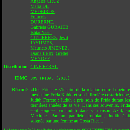
Angeles CRUZ
,
Maria DE
MEDEIROS
,
Francois
DURERNE
,
Gabriela GURAIEB
,
Ishtar Yasin
GUTIERREZ
,
Jesai
JAYHMES
,
Mauricio JIMENEZ
,
Diana LEIN
,
Grettel
MENDEZ
Distribution
CINE FERAL
IDMC
DOS FRIDAS (2018)
Résumé
«Dos Fridas » s’inspire de la relation entre la peintre
mexicaine Frida Kahlo et son infirmière costaricienne,
Judith Ferreto : Judith a pris soin de Frida durant les
dernières années de sa vie. Dans ses souvenirs, Frida
était soignée par Judith dans sa maison Azul, au
Mexique. Par un parallèle troublant, Judith était
soignée par une femme au Costa Rica...
Les jaquettes proposées à la visualisation et en téléchargement par
MOVIECOVERS.COM
sont proposées