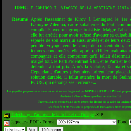
IDMC
E COMINCO IL VIAGGIO NELLA VERTIGINE (1974
Résumé
Après l'assassinat de Kirov à Leningrad le 1er 
Ivanoyne Zilenina, cadre subalterne du Parti commu
complicité avec un groupe trotskiste. Malgré l'abse
elle fut arrêtée pour avoir refusé d'avouer sa culpabil
séparée de son mari (lui aussi arrêté) et de leurs deux
pénible voyage vers le camp de concentration, ave
femmes condamnées, elle apprit qu'Hitler avait attaqu
compagnes et elle comprirent qu'il fallait désormais 
malgré tout, le Parti s'identifiait à lui, et le Parti et
défendus à tout prix. Après la victoire, Tatania et so
Cependant, d'autres prisonniers prirent leur place 
solution durable, il fallut attendre la mort de Sta
PCUS, qui dénonça ses «erreurs»...
Les jaquettes proposées à la visualisation et en téléchargement par
MOVIECOVERS.COM
sont proposé
destinées à n'être utilisées que dans le cadre familial
Toute utilisation commerciale ou en dehors des limites de ce cadre est totalemen
Les résumés et affiches sont la propriétés de leurs ayants-droits respecti
Télécharger l'archive de la fiche et de l'image
.ZIP
Jaquettes .PDF -
Format
Fond