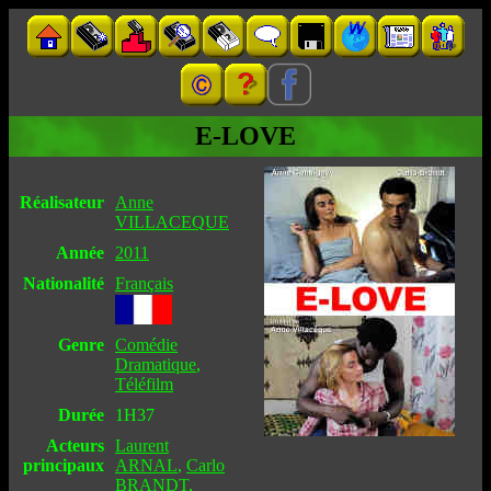
E-LOVE
Réalisateur
Anne
VILLACEQUE
Année
2011
Nationalité
Français
Genre
Comédie
Dramatique
,
Téléfilm
Durée
1H37
Acteurs
Laurent
principaux
ARNAL
,
Carlo
BRANDT
,