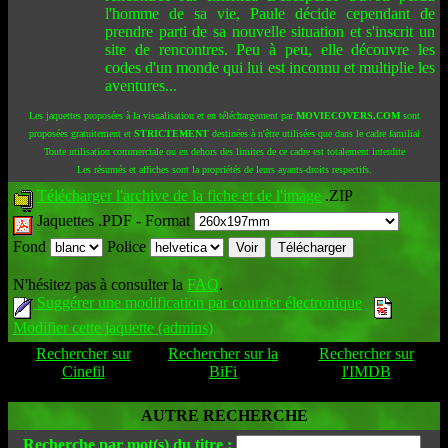
l'homme de sa vie, Paule décide cependant de
prendre parti de sa nouvelle situation et s'inscrit un
site de rencontres. Peu à peu, elle découvre les
codes d'un monde qui lui est inconnu et multiplie les
aventures...
Les jaquettes proposées à la visualisation et en téléchargement par
MOVIECOVERS.COM
sont
proposées gratuitement et
STRICTEMENT
destinées à n'être utilisées que dans le cadre familial
Toute utilisation commerciale ou en dehors des limites de ce cadre est totalement interdite
Les résumés et affiches sont la propriétés de leurs ayants-droits respectifs.
Télécharger l'archive de la fiche et de l'image
.ZIP
Jaquettes .PDF -
Format
Fond
Police
N'hésitez pas à consulter la
FAQ
.
Suggérer une modification par courrier électronique
Modifier cette jaquette (admins)
Rechercher sur
Rechercher sur la
Rechercher sur
Cinefil
BiFi
l'IMDB
AUTRE RECHERCHE
Recherche par mot(s) du titre :