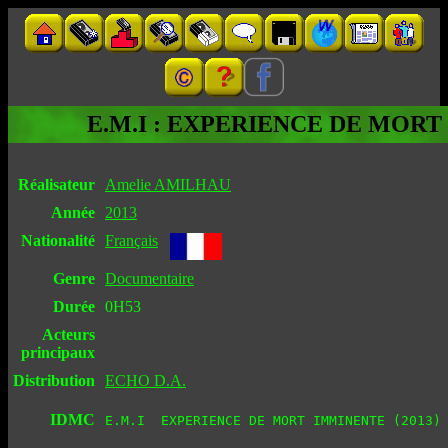
E.M.I : EXPERIENCE DE MOR
Réalisateur
Amelie AMILHAU
Année
2013
Nationalité
Français
Genre
Documentaire
Durée
0H53
Acteurs
principaux
Distribution
ECHO D.A.
IDMC
E.M.I  EXPERIENCE DE MORT IMMINENTE (2013)