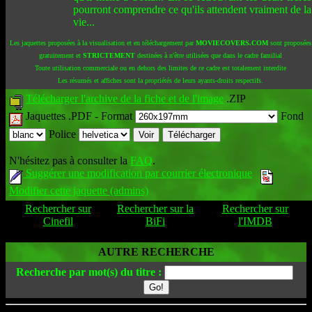
pourront comprendre ce qu'ils attendent vraiment de la
vie...
Les jaquettes proposées à la visualisation et en téléchargement par
MOVIECOVERS.COM
sont proposées
gratuitement et
STRICTEMENT
destinées à n'être utilisées que dans le cadre familial
Toute utilisation commerciale ou en dehors des limites de ce cadre est totalement interdite
Les résumés et affiches sont la propriétés de leurs ayants-droits respectifs.
Télécharger l'archive de la fiche et de l'image
.ZIP
Jaquettes .PDF -
Format
Fond
Police
N'hésitez pas à consulter la
FAQ
.
Suggérer une modification par courrier électronique
Modifier cette jaquette (admins)
Rechercher sur
Rechercher sur la
Rechercher sur
Cinefil
BiFi
l'IMDB
AUTRE RECHERCHE
Recherche par mot(s) du titre :