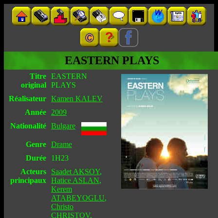
EASTERN PLAYS
Titre
EASTERN
original
PLAYS
Réalisateur
Kamen KALEV
Année
2009
Nationalité
Bulgare
Genre
Drame
Durée
1H23
Acteurs
Saadet AKSOY
,
principaux
Hatice ASLAN
,
Kerem
ATABEYOGLU
,
Christo
CHRISTOV
,