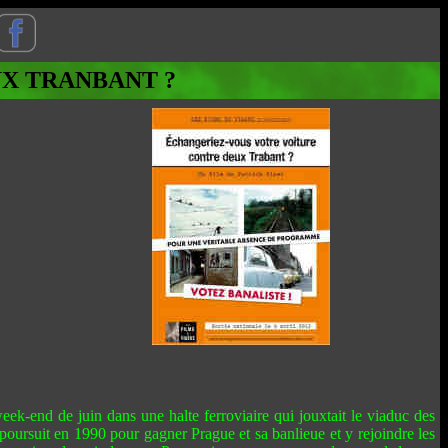
X TRANBANT ?
ek-end de juin dans une halte ferroviaire qui jouxtait le viaduc des
poursuit en 1990 pour gagner Prague et sa banlieue et y rejoindre les