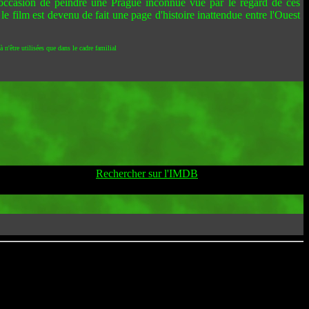
l'occasion de peindre une Prague inconnue vue par le regard de ces
 le film est devenu de fait une page d'histoire inattendue entre l'Ouest
 n'être utilisées que dans le cadre familial
Rechercher sur l'IMDB