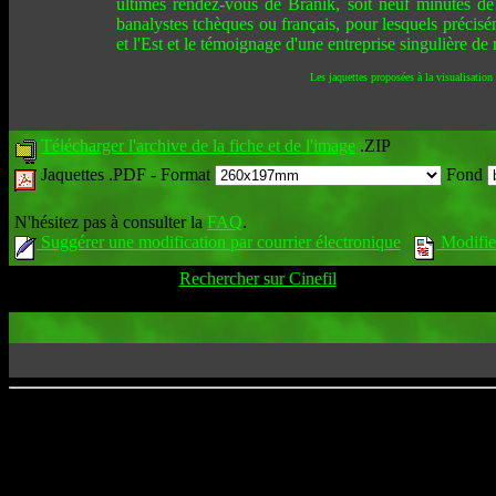
ultimes rendez-vous de Branik, soit neuf minutes de
banalystes tchèques ou français, pour lesquels préciséme
et l'Est et le témoignage d'une entreprise singulière de 
Les jaquettes proposées à la visualisation
Télécharger l'archive de la fiche et de l'image
.ZIP
Jaquettes .PDF -
Format
Fond
N'hésitez pas à consulter la
FAQ
.
Suggérer une modification par courrier électronique
Modifier
Rechercher sur Cinefil