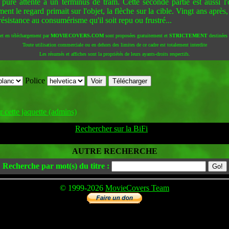
 pure attente à un terminus de tram. Cette seconde partie est aussi 
nt le regard primait sur l'objet, la flèche sur la cible. Vingt ans après,
résistance au consumérisme qu'il soit repu ou frustré...
 et en téléchargement par
MOVIECOVERS.COM
sont proposées gratuitement et
STRICTEMENT
destinées à
Toute utilisation commerciale ou en dehors des limites de ce cadre est totalement interdite
Les résumés et affiches sont la propriétés de leurs ayants-droits respectifs.
Police
 cette jaquette (admins)
Rechercher sur la BiFi
AUTRE RECHERCHE
Recherche par mot(s) du titre :
© 1999-2026
MovieCovers Team