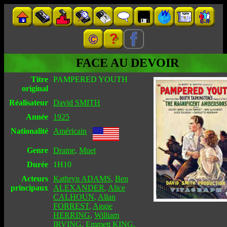
FACE AU DEVOIR
Titre
PAMPERED YOUTH
original
Réalisateur
David SMITH
Année
1925
Nationalité
Américain
Genre
Drame
,
Muet
Durée
1H10
Acteurs
Kathryn ADAMS
,
Ben
principaux
ALEXANDER
,
Alice
CALHOUN
,
Allan
FORREST
,
Aggie
HERRING
,
William
IRVING
,
Emmett KING
,