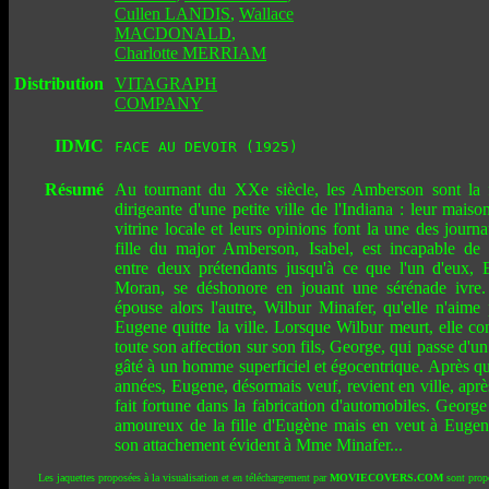
Cullen LANDIS
,
Wallace
MACDONALD
,
Charlotte MERRIAM
Distribution
VITAGRAPH
COMPANY
IDMC
FACE AU DEVOIR (1925)
Résumé
Au tournant du XXe siècle, les Amberson sont la f
dirigeante d'une petite ville de l'Indiana : leur maison
vitrine locale et leurs opinions font la une des journ
fille du major Amberson, Isabel, est incapable de 
entre deux prétendants jusqu'à ce que l'un d'eux,
Moran, se déshonore en jouant une sérénade ivre. 
épouse alors l'autre, Wilbur Minafer, qu'elle n'aime 
Eugene quitte la ville. Lorsque Wilbur meurt, elle co
toute son affection sur son fils, George, qui passe d'un
gâté à un homme superficiel et égocentrique. Après q
années, Eugene, désormais veuf, revient en ville, aprè
fait fortune dans la fabrication d'automobiles. Georg
amoureux de la fille d'Eugène mais en veut à Euge
son attachement évident à Mme Minafer...
Les jaquettes proposées à la visualisation et en téléchargement par
MOVIECOVERS.COM
sont prop