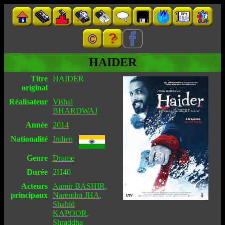
HAIDER
Titre
HAIDER
original
Réalisateur
Vishal
BHARDWAJ
Année
2014
Nationalité
Indien
Genre
Drame
Durée
2H40
Acteurs
Aamir BASHIR
,
principaux
Narendra JHA
,
Shahid
KAPOOR
,
Shraddha