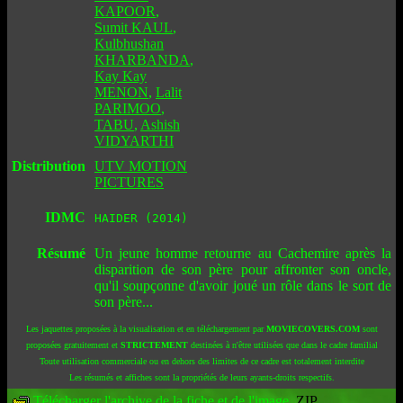
KAPOOR
,
Sumit KAUL
,
Kulbhushan
KHARBANDA
,
Kay Kay
MENON
,
Lalit
PARIMOO
,
TABU
,
Ashish
VIDYARTHI
Distribution
UTV MOTION
PICTURES
IDMC
HAIDER (2014)
Résumé
Un jeune homme retourne au Cachemire après la
disparition de son père pour affronter son oncle,
qu'il soupçonne d'avoir joué un rôle dans le sort de
son père...
Les jaquettes proposées à la visualisation et en téléchargement par
MOVIECOVERS.COM
sont
proposées gratuitement et
STRICTEMENT
destinées à n'être utilisées que dans le cadre familial
Toute utilisation commerciale ou en dehors des limites de ce cadre est totalement interdite
Les résumés et affiches sont la propriétés de leurs ayants-droits respectifs.
Télécharger l'archive de la fiche et de l'image
.ZIP