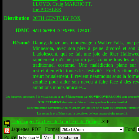
LLOYD
,
Craig MARRIOTT
,
Joe PICHLER
Distribution
20TH CENTURY FOX
IDMC
HALLOWEEN D'ENFER (2001)
Résumé
Danny, douze ans, emménage à Walker Falls, une peti
Minnesota, avec son père à peine divorcé et son 
L'adolescent, qui se fait une joie de fêter Hallowe
rapidement qu'il ne pourra pas, comme tous les ans,
traditionnel costume. Une malédiction plane sur 
restreint en effet toutes les festivités. Fred, victime d
meurt brutalement. Il revient néanmoins sous la forme
zombie pour aider son neveu à faire face à des re
ambitions moins amicales...
Les jaquettes proposées à la visualisation et en téléchargement par
MOVIECOVERS.COM
sont proposées
STRICTEMENT
destinées à n'être utilisées que dans le cadre familial
Toute utilisation commerciale ou en dehors des limites de ce cadre est totalement interdite
Les résumés et affiches sont la propriétés de leurs ayants-droits respectifs.
Télécharger l'archive de la fiche et de l'image
.ZIP
Jaquettes .PDF -
Format
Fond
Police