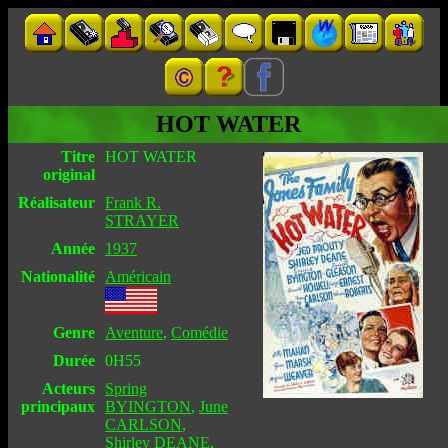
HOT WATER
Titre
HOT WATER
original
Réalisateur
Frank R.
STRAYER
Année
1937
Nationalité
Américain
Genre
Aventure
,
Comédie
Durée
0H55
Acteurs
Spring
principaux
BYINGTON
,
June
CARLSON
,
Shirley DEANE
,