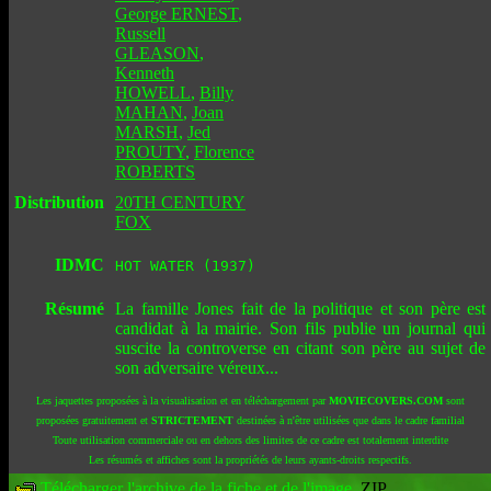
George ERNEST
,
Russell
GLEASON
,
Kenneth
HOWELL
,
Billy
MAHAN
,
Joan
MARSH
,
Jed
PROUTY
,
Florence
ROBERTS
Distribution
20TH CENTURY
FOX
IDMC
HOT WATER (1937)
Résumé
La famille Jones fait de la politique et son père est
candidat à la mairie. Son fils publie un journal qui
suscite la controverse en citant son père au sujet de
son adversaire véreux...
Les jaquettes proposées à la visualisation et en téléchargement par
MOVIECOVERS.COM
sont
proposées gratuitement et
STRICTEMENT
destinées à n'être utilisées que dans le cadre familial
Toute utilisation commerciale ou en dehors des limites de ce cadre est totalement interdite
Les résumés et affiches sont la propriétés de leurs ayants-droits respectifs.
Télécharger l'archive de la fiche et de l'image
.ZIP