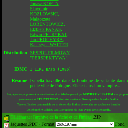
Jonasz KOFTA
,
Slawomir
KOZLOWSKI
,
Malgorzata
LORENTOWICZ
,
Elzbieta PANAS
,
Edwin PETRYKAT
,
Jan PROCHYRA
,
Katarzyna WALTER
Distribution
ZESPOL FILMOWY
"PERSPEKTYWA"
IDMC
I LIKE BATS (1986)
Résumé
Izabella travaille dans la boutique de sa tante dans 
petite ville de Pologne. Elle est aussi un vampire...
Les jaquettes proposées à la visualisation et en téléchargement par
MOVIECOVERS.COM
sont proposé
gratuitement et
STRICTEMENT
destinées à n'être utilisées que dans le cadre familial
Toute utilisation commerciale ou en dehors des limites de ce cadre est totalement interdite
Les résumés et affiches sont la propriétés de leurs ayants-droits respectifs.
Télécharger l'archive de la fiche et de l'image
.ZIP
Jaquettes .PDF -
Format
Fond