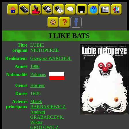
I LIKE BATS
Titre
LUBIE
original
NIETOPERZE
Réalisateur
Grzegorz WARCHOL
Année
1986
Nationalité
Polonais
Genre
Horreur
Durée
1H30
Acteurs
Marek
principaux
BARBASIEWICZ
,
Andrzej
GRABARCZYK
,
Wiktor
GROTOWICZ
,