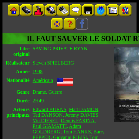
IL FAUT SAUVER LE SOLDAT 
Titre
SAVING PRIVATE RYAN
original
Réalisateur
Steven SPIELBERG
Année
1998
Nationalité
Américain
Genre
Drame
,
Guerre
Durée
2H49
Acteurs
Edward BURNS
,
Matt DAMON
,
principaux
Ted DANSON
,
Jeremy DAVIES
,
Vin DIESEL
,
Dennis FARINA
,
Paul GIAMATTI
,
Adam
GOLDBERG
,
Tom HANKS
,
Barry
PEPPER
,
Giovanni RIBISI
,
Tom