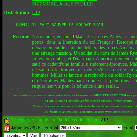
SIZEMORE
,
Joerg STADLER
Distribution
UIP
IDMC
IL FAUT SAUVER LE SOLDAT RYAN
Résumé
Normandie, en juin 1944... Les forces Alliés se lanc
pertes, dans la libération du sol Français. Rescapé 
débarquement, le capitaine Miller, des forces Américain
une étrange mission. Un soldat du nom de James Ryan
frères au combat, et l'état-major Américain entend fair
sauf ce cadet d'une famille si rudement éprouvée. Ma
ne sait où le trouver, ni même s'il est encore en 
hommes, Miller se lance à la recherche du soldat Ryan
et décombres. Hantés par le doute et la peur, tous se 
risquer leur vie pour le bénéfice d'une seule...
Les jaquettes proposées à la visualisation et en téléchargement par
MOVIECOVERS.COM
sont pro
STRICTEMENT
destinées à n'être utilisées que dans le cadre familial
Toute utilisation commerciale ou en dehors des limites de ce cadre est totalement int
Les résumés et affiches sont la propriétés de leurs ayants-droits respectifs.
Télécharger l'archive de la fiche et de l'image
.ZIP
Jaquettes .PDF -
Format
Fond