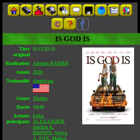
IS GOD IS
Titre
IS GOD IS
original
Réalisateur
Aleshea HARRIS
Année
2026
Nationalité
Américain
Genre
Thriller
Durée
1H40
Acteurs
Erika
principaux
ALEXANDER
,
Sterling K.
BROWN
,
Vivica
A. FOX
,
Mallori