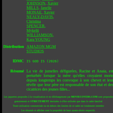
JOHNSON
,
Xavier
MILLS
,
Janelle
MONAE
,
Xavier
NEALY-DAVIS
,
Christina
SPENCER
,
Mykelti
WILLIAMSON
,
Kara YOUNG
Distribution
AMAZON MGM
STUDIOS
IDMC
IS GOD IS (2026)
Résumé
La vie de jumelles défigurées, Racine et Anaia, es
perturbée lorsque la mère qu'elles croyaient mort
depuis longtemps les convoque à son chevet et leu
révèle que leur père est responsable de son état et de
cicatrices des jeunes filles...
Les jaquettes proposées à la visualisation et en téléchargement par
MOVIECOVERS.COM
sont proposées
gratuitement et
STRICTEMENT
destinées à n'être utilisées que dans le cadre familial
Toute utilisation commerciale ou en dehors des limites de ce cadre est totalement interdite
Les résumés et affiches sont la propriétés de leurs ayants-droits respectifs.