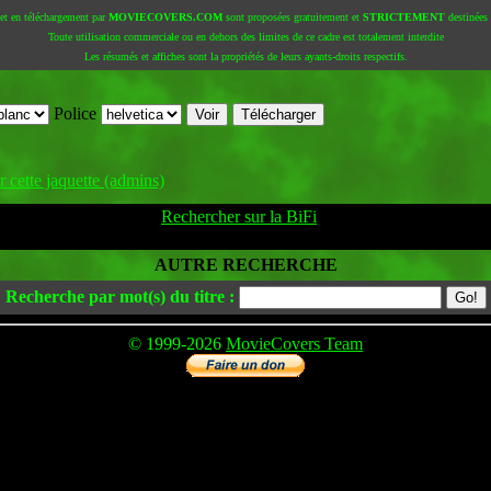
 et en téléchargement par
MOVIECOVERS.COM
sont proposées gratuitement et
STRICTEMENT
destinées à
Toute utilisation commerciale ou en dehors des limites de ce cadre est totalement interdite
Les résumés et affiches sont la propriétés de leurs ayants-droits respectifs.
Police
 cette jaquette (admins)
Rechercher sur la BiFi
AUTRE RECHERCHE
Recherche par mot(s) du titre :
© 1999-2026
MovieCovers Team