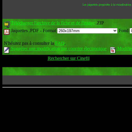
Les jaquettes proposées à la visualisation
Télécharger l'archive de la fiche et de l'image
.ZIP
Jaquettes .PDF -
Format
Fond
N'hésitez pas à consulter la
FAQ
.
Suggérer une modification par courrier électronique
Modifier
Rechercher sur Cinefil