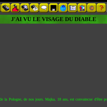
J'AI VU LE VISAGE DU DIABLE
e la Pologne, de nos jours. Majka, 18 ans, est convaincue d'être po