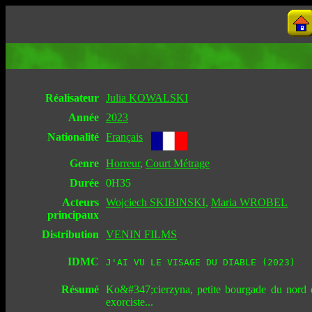
Réalisateur
Julia KOWALSKI
Année
2023
Nationalité
Français
Genre
Horreur
,
Court Métrage
Durée
0H35
Acteurs
Wojciech SKIBINSKI
,
Maria WROBEL
principaux
Distribution
VENIN FILMS
IDMC
J'AI VU LE VISAGE DU DIABLE (2023)
Résumé
Ko&#347;cierzyna, petite bourgade du nord d
exorciste...