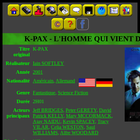
K-PAX - L'HOMME QUI VIENT 
Titre
K-PAX
original
Réalisateur
Iain SOFTLEY
Année
2001
Nationalité
Américain
,
Allemand
Genre
Fantastique
,
Science Fiction
Durée
2H01
Acteurs
Jeff BRIDGES
,
Peter GERETY
,
David
principaux
Patrick KELLY
,
Mary MCCORMACK
,
Ajay NAIDU
,
Kevin SPACEY
,
Tracy
VILAR
,
Celia WESTON
,
Saul
WILLIAMS
,
Alfre WOODARD