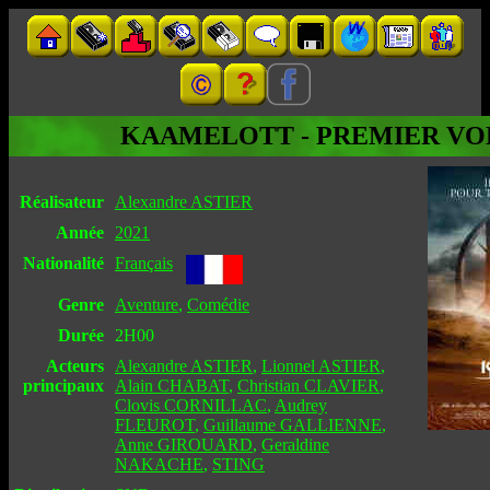
KAAMELOTT - PREMIER VO
Réalisateur
Alexandre ASTIER
Année
2021
Nationalité
Français
Genre
Aventure
,
Comédie
Durée
2H00
Acteurs
Alexandre ASTIER
,
Lionnel ASTIER
,
principaux
Alain CHABAT
,
Christian CLAVIER
,
Clovis CORNILLAC
,
Audrey
FLEUROT
,
Guillaume GALLIENNE
,
Anne GIROUARD
,
Geraldine
NAKACHE
,
STING