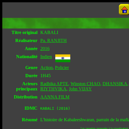
Titre original
KABALI
Réalisateur
Pa. RANJITH
Année
2016
Nationalité
Indien
Genre
Action
,
Policier
Durée
1H45
Acteurs
Radhika APTE
,
Winston CHAO
,
DHANSIKA
principaux
RIYTHVIKA
,
John VIJAY
Distribution
AANNA FILM
IDMC
KABALI (2016)
Résumé
L'histoire de Kabaleeshwaran, parrain de la mafia
Les jaquettes proposées à la visualisation