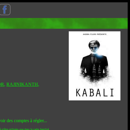
OR
,
RAJINIKANTH
,
ir des comptes à régler...
 n'être utilisées que dans le cadre familial