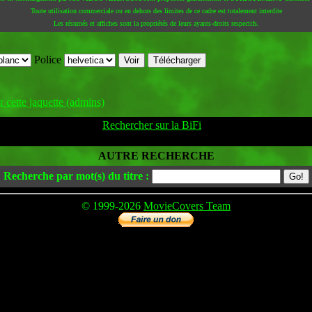
Toute utilisation commerciale ou en dehors des limites de ce cadre est totalement interdite
Les résumés et affiches sont la propriétés de leurs ayants-droits respectifs.
Police
 cette jaquette (admins)
Rechercher sur la BiFi
AUTRE RECHERCHE
Recherche par mot(s) du titre :
© 1999-2026
MovieCovers Team