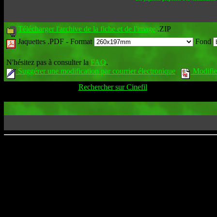
Télécharger l'archive de la fiche et de l'image
.ZIP
Jaquettes .PDF -
Format
Fond
N'hésitez pas à consulter la
FAQ
.
Suggérer une modification par courrier électronique
Modifier
Rechercher sur Cinefil