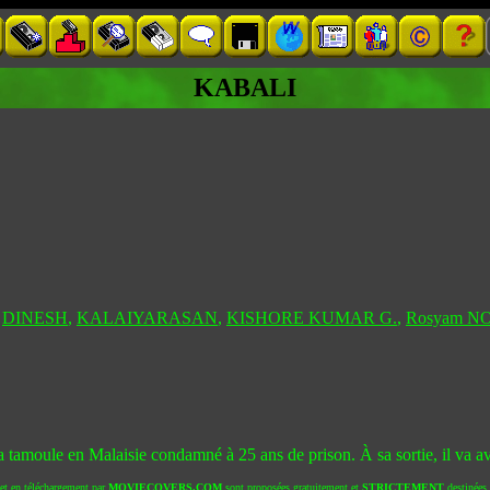
KABALI
,
DINESH
,
KALAIYARASAN
,
KISHORE KUMAR G.
,
Rosyam N
 tamoule en Malaisie condamné à 25 ans de prison. À sa sortie, il va avo
 et en téléchargement par
MOVIECOVERS.COM
sont proposées gratuitement et
STRICTEMENT
destinées à