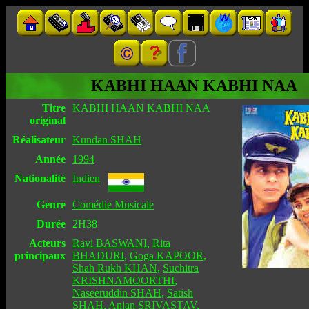
KABHI HAAN KABHI NAA
Titre
KABHI HAAN KABHI NAA
original
Réalisateur
Kundan SHAH
Année
1994
Nationalité
Indien
Genre
Comédie Musicale
Durée
2H38
Acteurs
Ravi BASWANI
,
Rita
principaux
BHADURI
,
Goga KAPOOR
,
Shah Rukh KHAN
,
Suchitra
KRISHNAMOORTHI
,
Naseeruddin SHAH
,
Satish
SHAH
,
Anjan SRIVASTAV
,