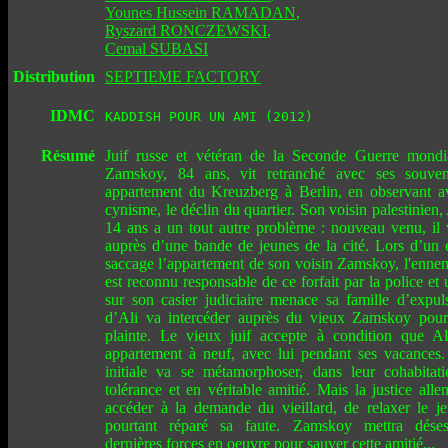
Younes Hussein RAMADAN
,
Ryszard RONCZEWSKI
,
Cemal SUBASI
Distribution
SEPTIEME FACTORY
IDMC
KADDISH POUR UN AMI (2012)
Résumé
Juif russe et vétéran de la Seconde Guerre mondi
Zamskoy, 84 ans, vit retranché avec ses souve
appartement du Kreuzberg à Berlin, en observant a
cynisme, le déclin du quartier. Son voisin palestinien
14 ans a un tout autre problème : nouveau venu, il v
auprès d’une bande de jeunes de la cité. Lors d’un d
saccage l’appartement de son voisin Zamskoy, l'ennemi
est reconnu responsable de ce forfait par la police et 
sur son casier judiciaire menace sa famille d’expu
d’Ali va intercéder auprès du vieux Zamskoy pour 
plainte. Le vieux juif accepte à condition que Al
appartement à neuf, avec lui pendant ses vacances. 
initiale va se métamorphoser, dans leur cohabitat
tolérance et en véritable amitié. Mais la justice all
accéder à la demande du vieillard, de relaxer le j
pourtant réparé sa faute. Zamskoy mettra dése
dernières forces en oeuvre pour sauver cette amitié...