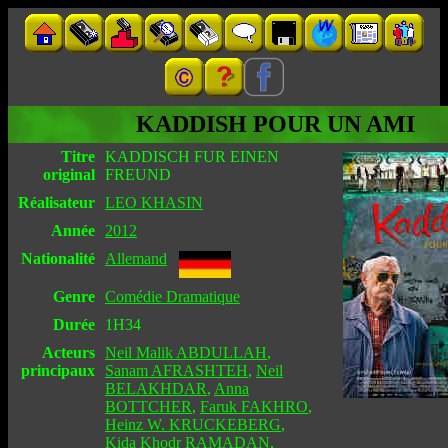
KADDISH POUR UN AMI
Titre
KADDISCH FUR EINEN
original
FREUND
Réalisateur
LEO KHASIN
Année
2012
Nationalité
Allemand
Genre
Comédie Dramatique
Durée
1H34
Acteurs
Neil Malik ABDULLAH
,
principaux
Sanam AFRASHTEH
,
Neil
BELAKHDAR
,
Anna
BOTTCHER
,
Faruk FAKHRO
,
Heinz W. KRUCKEBERG
,
Kida Khodr RAMADAN
,