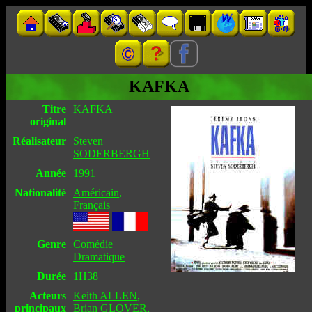
KAFKA
Titre
KAFKA
original
Réalisateur
Steven
SODERBERGH
Année
1991
Nationalité
Américain
,
Français
Genre
Comédie
Dramatique
Durée
1H38
Acteurs
Keith ALLEN
,
principaux
Brian GLOVER
,