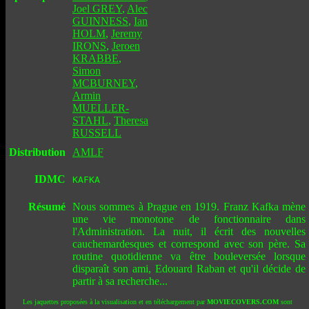
Joel GREY
,
Alec
GUINNESS
,
Ian
HOLM
,
Jeremy
IRONS
,
Jeroen
KRABBE
,
Simon
MCBURNEY
,
Armin
MUELLER-
STAHL
,
Theresa
RUSSELL
Distribution
AMLF
IDMC
KAFKA
Résumé
Nous sommes à Prague en 1919. Franz Kafka mène
une vie monotone de fonctionnaire dans
l'Administration. La nuit, il écrit des nouvelles
cauchemardesques et correspond avec son père. Sa
routine quotidienne va être bouleversée lorsque
disparaît son ami, Edouard Raban et qu'il décide de
partir à sa recherche...
Les jaquettes proposées à la visualisation et en téléchargement par
MOVIECOVERS.COM
sont