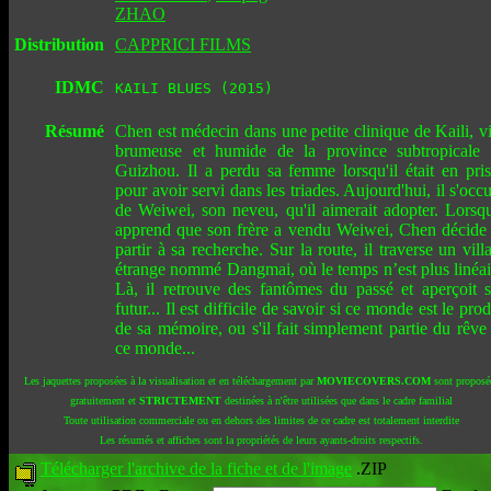
ZHAO
Distribution
CAPPRICI FILMS
IDMC
KAILI BLUES (2015)
Résumé
Chen est médecin dans une petite clinique de Kaili, vi
brumeuse et humide de la province subtropicale
Guizhou. Il a perdu sa femme lorsqu'il était en pri
pour avoir servi dans les triades. Aujourd'hui, il s'occ
de Weiwei, son neveu, qu'il aimerait adopter. Lorsqu
apprend que son frère a vendu Weiwei, Chen décide
partir à sa recherche. Sur la route, il traverse un vill
étrange nommé Dangmai, où le temps n’est plus linéai
Là, il retrouve des fantômes du passé et aperçoit 
futur... Il est difficile de savoir si ce monde est le prod
de sa mémoire, ou s'il fait simplement partie du rêve
ce monde...
Les jaquettes proposées à la visualisation et en téléchargement par
MOVIECOVERS.COM
sont proposé
gratuitement et
STRICTEMENT
destinées à n'être utilisées que dans le cadre familial
Toute utilisation commerciale ou en dehors des limites de ce cadre est totalement interdite
Les résumés et affiches sont la propriétés de leurs ayants-droits respectifs.
Télécharger l'archive de la fiche et de l'image
.ZIP