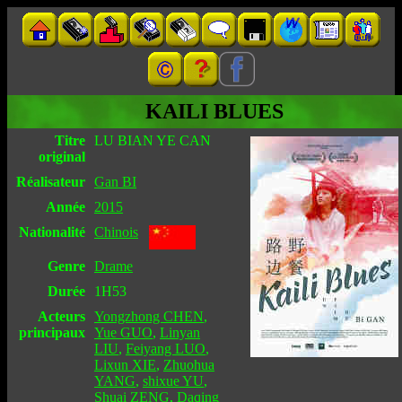
KAILI BLUES
Titre
LU BIAN YE CAN
original
Réalisateur
Gan BI
Année
2015
Nationalité
Chinois
Genre
Drame
Durée
1H53
Acteurs
Yongzhong CHEN
,
principaux
Yue GUO
,
Linyan
LIU
,
Feiyang LUO
,
Lixun XIE
,
Zhuohua
YANG
,
shixue YU
,
Shuai ZENG
,
Daqing