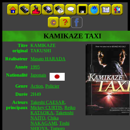
KAMIKAZE TAXI
Titre
KAMIKAZE
original
TAKUSHI
Réalisateur
Masato HARADA
Année
1995
Nationalité
Japonais
Genre
Action
,
Policier
Durée
2H49
Acteurs
Takeshi CAESAR
,
principaux
Mickey CURTIS
,
Reiko
KATAOKA
,
Taketoshi
NAITO
,
Chika
NAKAGAMI
,
Toshi
SHIOYA
,
Tomoro