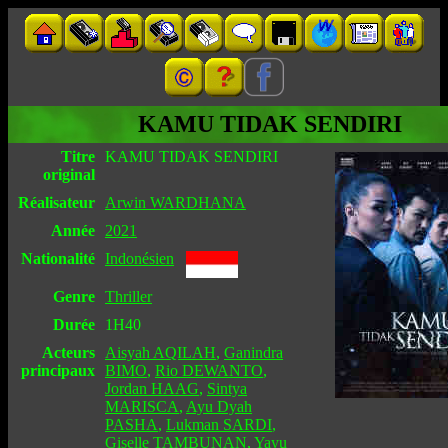
KAMU TIDAK SENDIRI
Titre
KAMU TIDAK SENDIRI
original
Réalisateur
Arwin WARDHANA
Année
2021
Nationalité
Indonésien
Genre
Thriller
Durée
1H40
Acteurs
Aisyah AQILAH
,
Ganindra
principaux
BIMO
,
Rio DEWANTO
,
Jordan HAAG
,
Sintya
MARISCA
,
Ayu Dyah
PASHA
,
Lukman SARDI
,
Giselle TAMBUNAN
,
Yayu