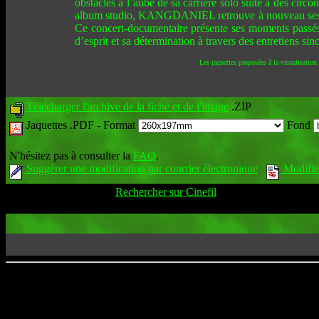
obstacles à l’aube de sa carrière solo suite à des circ
album studio, KANGDANIEL retrouve à nouveau ses fa
Ce concert-documentaire présente ses moments passés en 
d’esprit et sa détermination à travers des entretiens 
Les jaquettes proposées à la visualisation
Télécharger l'archive de la fiche et de l'image
.ZIP
Jaquettes .PDF -
Format
Fond
N'hésitez pas à consulter la
FAQ
.
Suggérer une modification par courrier électronique
Modifier
Rechercher sur Cinefil