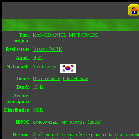
Titre
KANGDANIEL: MY PARADE
original
Réalisateur
Jaeseok PARK
Année
2023
Nationalité
Sud-Coréen
Genre
Documentaire
,
Film Musical
Durée
1H42
Acteurs
principaux
Distribution
CGR
IDMC
KANGDANIEL  MY PARADE (2023)
Résumé
Après un début de carrière explosif en tant que memb