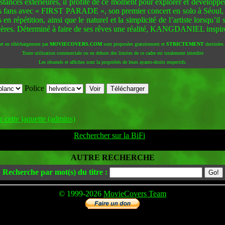
onstances extérieures, il profite de ce moment pour explorer et développer
ns avec « FIRST PARADE », son premier concert en solo à Séoul, ma
répétition, ainsi que le naturel et la simplicité de l’artiste lorsqu’il 
sincères. Déterminé à faire de ses rêves une réalité, KANGDANIEL inspire
 et en téléchargement par
MOVIECOVERS.COM
sont proposées gratuitement et
STRICTEMENT
destinées à
Toute utilisation commerciale ou en dehors des limites de ce cadre est totalement interdite
Les résumés et affiches sont la propriétés de leurs ayants-droits respectifs.
Police
 cette jaquette (admins)
Rechercher sur la BiFi
AUTRE RECHERCHE
Recherche par mot(s) du titre :
© 1999-2026
MovieCovers Team