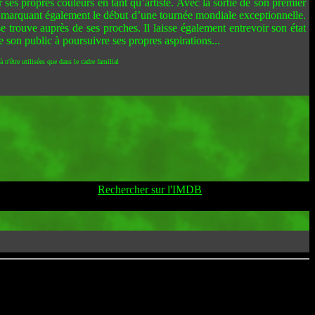
 ses propres couleurs en tant qu’artiste. Avec la sortie de son premier
rquant également le début d’une tournée mondiale exceptionnelle.
se trouve auprès de ses proches. Il laisse également entrevoir son état
 son public à poursuivre ses propres aspirations...
 n'être utilisées que dans le cadre familial
Rechercher sur l'IMDB