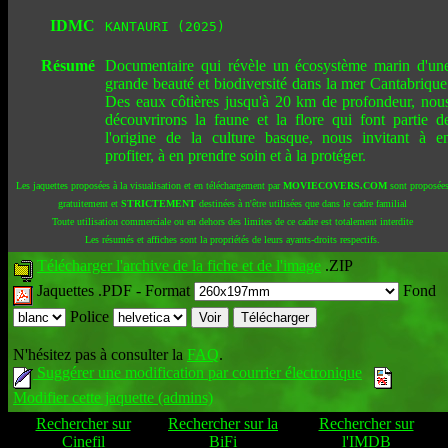
IDMC
KANTAURI (2025)
Résumé
Documentaire qui révèle un écosystème marin d'un
grande beauté et biodiversité dans la mer Cantabrique
Des eaux côtières jusqu'à 20 km de profondeur, nou
découvrirons la faune et la flore qui font partie d
l'origine de la culture basque, nous invitant à e
profiter, à en prendre soin et à la protéger.
Les jaquettes proposées à la visualisation et en téléchargement par
MOVIECOVERS.COM
sont proposée
gratuitement et
STRICTEMENT
destinées à n'être utilisées que dans le cadre familial
Toute utilisation commerciale ou en dehors des limites de ce cadre est totalement interdite
Les résumés et affiches sont la propriétés de leurs ayants-droits respectifs.
Télécharger l'archive de la fiche et de l'image
.ZIP
Jaquettes .PDF -
Format
Fond
Police
N'hésitez pas à consulter la
FAQ
.
Suggérer une modification par courrier électronique
Modifier cette jaquette (admins)
Rechercher sur
Rechercher sur la
Rechercher sur
Cinefil
BiFi
l'IMDB