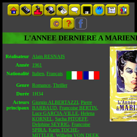
L'ANNEE DERNIERE A MARIEN
Réalisateur
Alain RESNAIS
Année
1961
Nationalité
Italien
,
Français
Genre
Romance
,
Thriller
Durée
1H34
Acteurs
Giorgio ALBERTAZZI
,
Pierre
principaux
BARBAUD
,
Francoise BERTIN
,
Luce GARCIA-VILLE
,
Helena
KORNEL
,
Sacha PITOEFF
,
Delphine SEYRIG
,
Francoise
SPIRA
,
Karin TOCHE-
MITTLER
,
Wilhelm VON DEEK