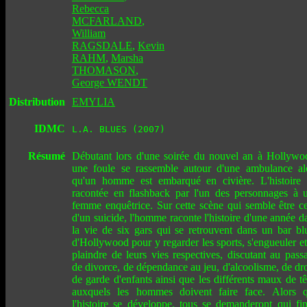
Rebecca
MCFARLAND
,
William
RAGSDALE
,
Kevin
RAHM
,
Marsha
THOMASON
,
George WENDT
Distribution
EMYLIA
IDMC
L.A. BLUES (2007)
Résumé
Débutant lors d'une soirée du nouvel an à Hollywo
une foule se rassemble autour d'une ambulance al
qu'un homme est embarqué en civière. L'histoire 
racontée en flashback par l'un des personnages à 
femme enquêtrice. Sur cette scène qui semble être ce
d'un suicide, l'homme raconte l'histoire d'une année d
la vie de six gars qui se retrouvent dans un bar bl
d'Hollywood pour y regarder les sports, s'engueuler et
plaindre de leurs vies respectives, discutant au pass
de divorce, de dépendance au jeu, d'alcoolisme, de dro
de garde d'enfants ainsi que les différents maux de tê
auxquels les hommes doivent faire face. Alors 
l'histoire se développe, tous se demanderont qui fin