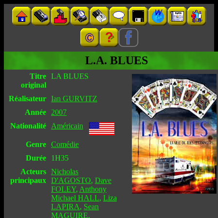
L.A. BLUES
Titre
LA BLUES
original
Réalisateur
Ian GURVITZ
Année
2007
Nationalité
Américain
Genre
Comédie
Durée
1H35
Acteurs
Nicholas
principaux
D'AGOSTO
,
Dave
FOLEY
,
Anthony
Michael HALL
,
Liza
LAPIRA
,
Sean
MAGUIRE
,