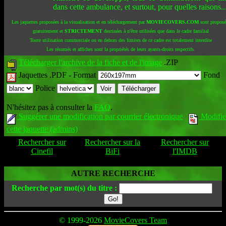
dans cette ambulance, et surtout, pour quelles raisons..
Les jaquettes proposées à la visualisation et en téléchargement par
MOVIECOVERS.COM
sont proposé
gratuitement et
STRICTEMENT
destinées à n'être utilisées que dans le cadre familial
Toute utilisation commerciale ou en dehors des limites de ce cadre est totalement interdite
Les résumés et affiches sont la propriétés de leurs ayants-droits respectifs.
Télécharger l'archive de la fiche et de l'image
.ZIP
Jaquettes .PDF -
Format
Fond
Police
N'hésitez pas à consulter la
FAQ
.
Suggérer une modification par courrier électronique
Modifie
cette jaquette (admins)
Rechercher sur
Rechercher sur la
Rechercher sur
Cinefil
BiFi
l'IMDB
AUTRE RECHERCHE
Recherche par mot(s) du titre :
© 1999-2026
MovieCovers Team