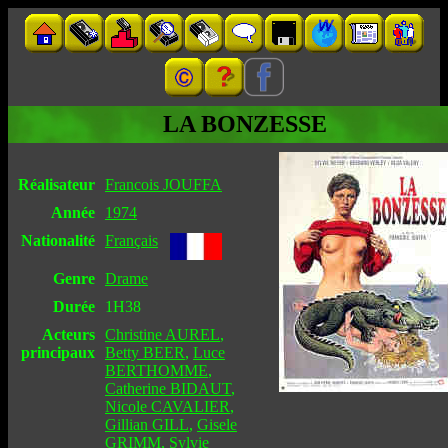
LA BONZESSE
Réalisateur
Francois JOUFFA
Année
1974
Nationalité
Français
Genre
Drame
Durée
1H38
Acteurs
Christine AUREL
,
principaux
Betty BEER
,
Luce
BERTHOMME
,
Catherine BIDAUT
,
Nicole CAVALIER
,
Gillian GILL
,
Gisele
GRIMM
,
Sylvie