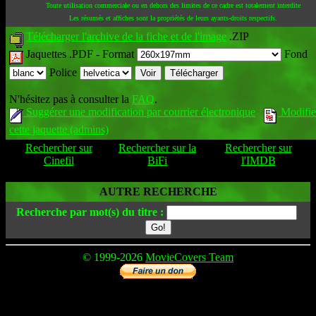
Toute utilisation commerciale ou en dehors des limites de ce cadre est totalement interdite
Les résumés et affiches sont la propriétés de leurs ayants-droits respectifs.
Télécharger l'archive de la fiche et de l'image
.ZIP
Jaquettes .PDF -
Format
Fond
Police
N'hésitez pas à consulter la
FAQ
.
Suggérer une modification par courrier électronique
Modifie
cette jaquette (admins)
Rechercher sur
Rechercher sur la
Rechercher sur
Cinefil
BiFi
l'IMDB
AUTRE RECHERCHE
Recherche par mot(s) du titre :
© 1999-2026
MovieCovers Team