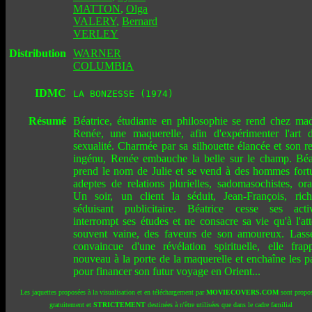
MATTON
,
Olga
VALERY
,
Bernard
VERLEY
Distribution
WARNER
COLUMBIA
IDMC
LA BONZESSE (1974)
Résumé
Béatrice, étudiante en philosophie se rend chez m
Renée, une maquerelle, afin d'expérimenter l'art 
sexualité. Charmée par sa silhouette élancée et son r
ingénu, Renée embauche la belle sur le champ. Béa
prend le nom de Julie et se vend à des hommes fort
adeptes de relations plurielles, sadomasochistes, oral
Un soir, un client la séduit, Jean-François, ric
séduisant publicitaire. Béatrice cesse ses activ
interrompt ses études et ne consacre sa vie qu'à l'att
souvent vaine, des faveurs de son amoureux. Lass
convaincue d'une révélation spirituelle, elle fra
nouveau à la porte de la maquerelle et enchaîne les p
pour financer son futur voyage en Orient...
Les jaquettes proposées à la visualisation et en téléchargement par
MOVIECOVERS.COM
sont propo
gratuitement et
STRICTEMENT
destinées à n'être utilisées que dans le cadre familial