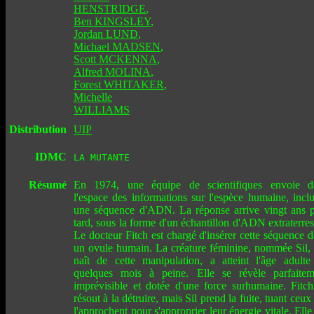
HENSTRIDGE
,
Ben KINGSLEY
,
Jordan LUND
,
Michael MADSEN
,
Scott MCKENNA
,
Alfred MOLINA
,
Forest WHITAKER
,
Michelle
WILLIAMS
Distribution
UIP
IDMC
LA MUTANTE
Résumé
En 1974, une équipe de scientifiques envoie d
l'espace des informations sur l'espèce humaine, incl
une séquence d'ADN. La réponse arrive vingt ans p
tard, sous la forme d'un échantillon d'ADN extraterres
Le docteur Fitch est chargé d'insérer cette séquence 
un ovule humain. La créature féminine, nommée Sil, 
naît de cette manipulation, a atteint l'âge adulte
quelques mois à peine. Elle se révèle parfaitem
imprévisible et dotée d'une force surhumaine. Fitch
résout à la détruire, mais Sil prend la fuite, tuant ceux
l'approchent pour s'approprier leur énergie vitale. Elle