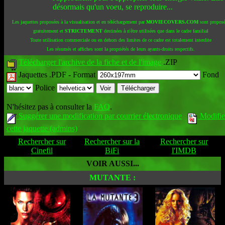
désormais qu'un voeu, se reproduire...
Les jaquettes proposées à la visualisation et en téléchargement par
MOVIECOVERS.COM
sont propos
gratuitement et
STRICTEMENT
destinées à n'être utilisées que dans le cadre familial
Toute utilisation commerciale ou en dehors des limites de ce cadre est totalement interdite
Les résumés et affiches sont la propriétés de leurs ayants-droits respectifs.
Télécharger l'archive de la fiche et de l'image
.ZIP
Jaquettes .PDF -
Format
Fond
Police
N'hésitez pas à consulter la
FAQ
.
Suggérer une modification par courrier électronique
Modifie
cette jaquette (admins)
Rechercher sur
Rechercher sur la
Rechercher sur
Cinefil
BiFi
l'IMDB
VOIR AUSSI...
MUTANTE :