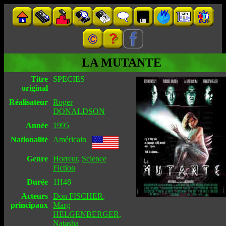
LA MUTANTE
Titre
SPECIES
original
Réalisateur
Roger
DONALDSON
Année
1995
Nationalité
Américain
Genre
Horreur
,
Science
Fiction
Durée
1H48
Acteurs
Don FISCHER
,
principaux
Marg
HELGENBERGER
,
Natasha