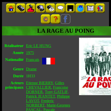
LA RAGE AU POING
Réalisateur
Eric LE HUNG
Année
1975
Nationalité
Français
Genre
Drame
Durée
1H33
Acteurs
Etienne BIERRY
,
Gilles
principaux
CHEVALLIER
,
Francoise
DORNER
,
Tony GATLIF
,
Patrick JEANTET
,
Philippe
LAVOT
,
Frederic
NORBERT
,
Marie-Georges
PASCAL
,
Pascale