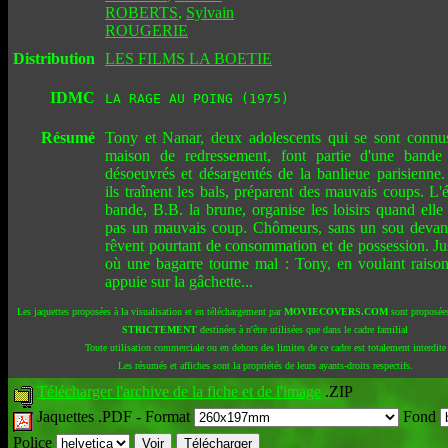
ROBERTS
,
Sylvain
ROUGERIE
Distribution
LES FILMS LA BOETIE
IDMC
LA RAGE AU POING (1975)
Résumé
Tony et Nanar, deux adolescents qui se sont connu
maison de redressement, font partie d'une bande
désoeuvrés et désargentés de la banlieue parisienne
ils traînent les bals, préparent des mauvais coups. L'
bande, B.B. la brune, organise les loisirs quand elle
pas un mauvais coup. Chômeurs, sans un sou devant
rêvent pourtant de consommation et de possession. Ju
où une bagarre tourne mal : Tony, en voulant raiso
appuie sur la gâchette...
Les jaquettes proposées à la visualisation et en téléchargement par
MOVIECOVERS.COM
sont proposées
STRICTEMENT
destinées à n'être utilisées que dans le cadre familial
Toute utilisation commerciale ou en dehors des limites de ce cadre est totalement interdite
Les résumés et affiches sont la propriétés de leurs ayants-droits respectifs.
Télécharger l'archive de la fiche et de l'image
.ZIP
Jaquettes .PDF -
Format
Fond
Police