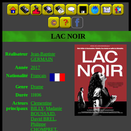
LAC NOIR
Réalisateur
Jean-Baptiste
GERMAIN
Année
2017
Nationalité
Français
Genre
Drame
Durée
1H06
Acteurs
Clementine
principaux
BILLY
,
Madanie
BOUSSAID
,
David BREL
,
Philippe
CHOMPRET
,