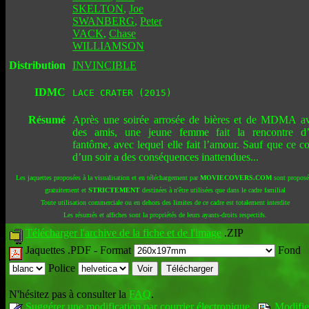
SKELTON
,
Joe
SWANBERG
,
Peter
VACK
,
Chase
WILLIAMSON
Distribution
INVINCIBLE
IDMC
LACE CRATER (2015)
Résumé
Après une soirée arrosée de bières et de MDMA a
des amis, une jeune femme fait la rencontre d
fantôme, avec lequel elle fait l’amour. Sauf que ce c
d’un soir a des conséquences inattendues...
Les jaquettes proposées à la visualisation et en téléchargement par
MOVIECOVERS.COM
sont proposé
gratuitement et
STRICTEMENT
destinées à n'être utilisées que dans le cadre familial
Toute utilisation commerciale ou en dehors des limites de ce cadre est totalement interdite
Les résumés et affiches sont la propriétés de leurs ayants-droits respectifs.
Télécharger l'archive de la fiche et de l'image
.ZIP
Jaquettes .PDF -
Format
Fond
Police
N'hésitez pas à consulter la
FAQ
.
Suggérer une modification par courrier électronique
Modifie