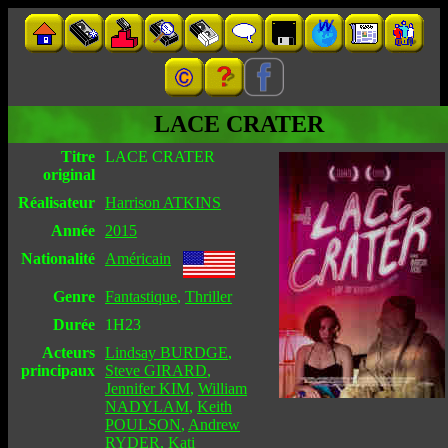
LACE CRATER
Titre
LACE CRATER
original
Réalisateur
Harrison ATKINS
Année
2015
Nationalité
Américain
Genre
Fantastique
,
Thriller
Durée
1H23
Acteurs
Lindsay BURDGE
,
principaux
Steve GIRARD
,
Jennifer KIM
,
William
NADYLAM
,
Keith
POULSON
,
Andrew
RYDER
,
Kati