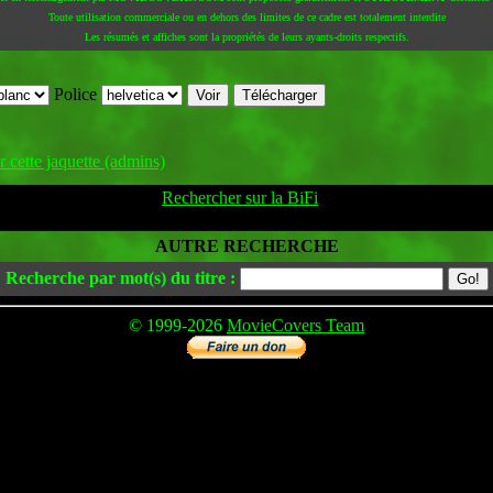
Toute utilisation commerciale ou en dehors des limites de ce cadre est totalement interdite
Les résumés et affiches sont la propriétés de leurs ayants-droits respectifs.
Police
 cette jaquette (admins)
Rechercher sur la BiFi
AUTRE RECHERCHE
Recherche par mot(s) du titre :
© 1999-2026
MovieCovers Team