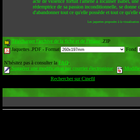
acte de violence fortuit l'amène à localiser Isabel, u
rédemptrice de sa passion inconditionnelle, se donne c
d'abandonner tout ce qu'elle possède et tout ce qu'elle e
Les jaquettes proposées à la visualisation
Télécharger l'archive de la fiche et de l'image
.ZIP
Jaquettes .PDF -
Format
Fond
N'hésitez pas à consulter la
FAQ
.
Suggérer une modification par courrier électronique
Modifier
Rechercher sur Cinefil