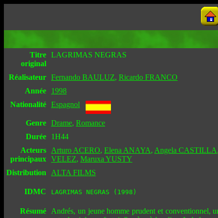
Titre
LAGRIMAS NEGRAS
original
Réalisateur
Fernando BAULUZ
,
Ricardo FRANCO
Année
1998
Nationalité
Espagnol
Genre
Drame
,
Romance
Durée
1H44
Acteurs
Arturo ACERO
,
Elena ANAYA
,
Angela CASTILLA
principaux
VELEZ
,
Maruxa YUSTY
Distribution
ALTA FILMS
IDMC
LAGRIMAS NEGRAS (1998)
Résumé
Andrés, un jeune homme prudent et conventionnel, un s