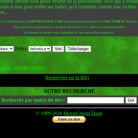
ne femme atteinte d'un grave trouble de la personnalité, avec qui il ent
orps et âme pour veiller sur Isabel, qu'il considère comme une victime 
st...
 et en téléchargement par
MOVIECOVERS.COM
sont proposées gratuitement et
STRICTEMENT
destinées à
Toute utilisation commerciale ou en dehors des limites de ce cadre est totalement interdite
Les résumés et affiches sont la propriétés de leurs ayants-droits respectifs.
Police
 cette jaquette (admins)
Rechercher sur la BiFi
AUTRE RECHERCHE
Recherche par mot(s) du titre :
© 1999-2026
MovieCovers Team