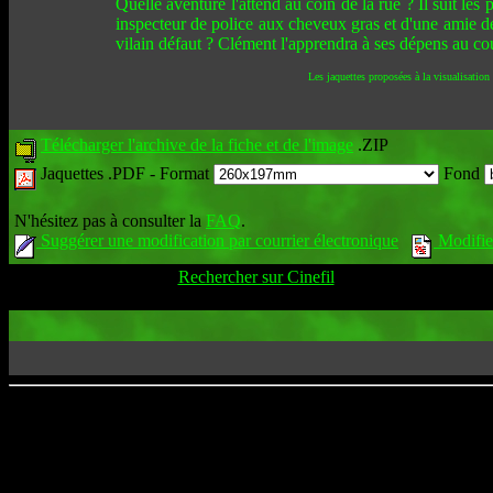
Quelle aventure l'attend au coin de la rue ? Il suit le
inspecteur de police aux cheveux gras et d'une amie de 
vilain défaut ? Clément l'apprendra à ses dépens au cour
Les jaquettes proposées à la visualisation
Télécharger l'archive de la fiche et de l'image
.ZIP
Jaquettes .PDF -
Format
Fond
N'hésitez pas à consulter la
FAQ
.
Suggérer une modification par courrier électronique
Modifier
Rechercher sur Cinefil