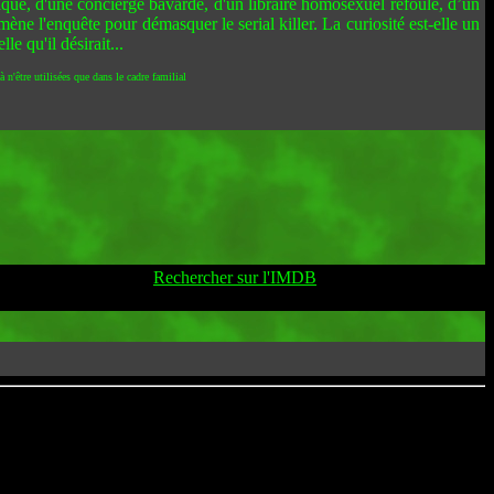
rique, d'une concierge bavarde, d'un libraire homosexuel refoulé, d’un
ène l'enquête pour démasquer le serial killer. La curiosité est-elle un
e qu'il désirait...
 n'être utilisées que dans le cadre familial
Rechercher sur l'IMDB