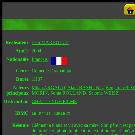
Réalisateur
Jean MARBOEUF
Année
2004
Nationalité
Français
Genre
Comédie Dramatique
Durée
1H37
Acteurs
Milan ARGAUD
,
Alain BASHUNG
,
Benjamin BO
principaux
MORIN
,
Sonia ROLLAND
,
Salome WEISZ
Distribution
CHALLENGE FILMS
IDMC
LE P'TIT CURIEUX
Résumé
Clément a 9 ans et vit avec sa mère. Son père n'est pas 
de province, photographie tout ce qui bouge et intègre 