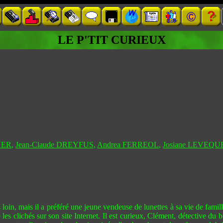
LE P'TIT CURIEUX
YER
,
Jean-Claude DREYFUS
,
Andrea FERREOL
,
Josiane LEVEQU
loin, mais il a préféré une jeune vendeuse de lunettes à sa vie de famill
les clichés sur son site Internet. Il est curieux, Clément, détective du