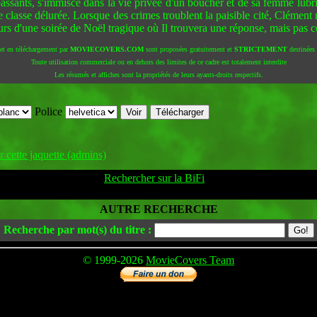
s passants, s'immisce dans la vie privée d'un boucher et de sa femme lub
classe délurée. Lorsque des crimes troublent la paisible cité, Clément m
s d'une soirée de Noël tragique où Il trouvera une réponse, mais pas cell
 et en téléchargement par
MOVIECOVERS.COM
sont proposées gratuitement et
STRICTEMENT
destinées à
Toute utilisation commerciale ou en dehors des limites de ce cadre est totalement interdite
Les résumés et affiches sont la propriétés de leurs ayants-droits respectifs.
Police
 cette jaquette (admins)
Rechercher sur la BiFi
AUTRE RECHERCHE
Recherche par mot(s) du titre :
© 1999-2026
MovieCovers Team