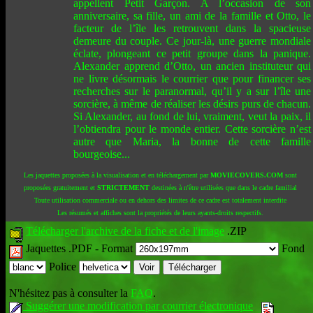
appellent Petit Garçon. A l’occasion de son
anniversaire, sa fille, un ami de la famille et Otto, le
facteur de l’île les retrouvent dans la spacieuse
demeure du couple. Ce jour-là, une guerre mondiale
éclate, plongeant ce petit groupe dans la panique.
Alexander apprend d’Otto, un ancien instituteur qui
ne livre désormais le courrier que pour financer ses
recherches sur le paranormal, qu’il y a sur l’île une
sorcière, à même de réaliser les désirs purs de chacun.
Si Alexander, au fond de lui, vraiment, veut la paix, il
l’obtiendra pour le monde entier. Cette sorcière n’est
autre que Maria, la bonne de cette famille
bourgeoise...
Les jaquettes proposées à la visualisation et en téléchargement par
MOVIECOVERS.COM
sont
proposées gratuitement et
STRICTEMENT
destinées à n'être utilisées que dans le cadre familial
Toute utilisation commerciale ou en dehors des limites de ce cadre est totalement interdite
Les résumés et affiches sont la propriétés de leurs ayants-droits respectifs.
Télécharger l'archive de la fiche et de l'image
.ZIP
Jaquettes .PDF -
Format
Fond
Police
N'hésitez pas à consulter la
FAQ
.
Suggérer une modification par courrier électronique