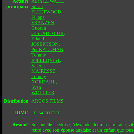
Acteurs
Allan EDWALL
,
principaux
Susan
FLEETWOOD
,
Filippa
FRANZEN
,
Guorun
GISLADOTTIR
,
Erland
JOSEPHSON
,
Per KALLMAN
,
Tommy
KJELLQVIST
,
Valerie
MAIRESSE
,
Tommy
NORDAHL
,
Sven
WOLLTER
Distribution
ARGOS FILMS
IDMC
LE SACRIFICE
Résumé
Sur une île suédoise, Alexander, lettré à la retraite, vit
retiré avec son épouse anglaise et un enfant que tous