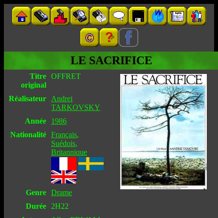
LE SACRIFICE
Titre
OFFRET
original
Réalisateur
Andrei
TARKOVSKY
Année
1986
Nationalité
Français
,
Suédois
,
Britannique
Genre
Drame
Durée
2H22