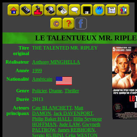
LE TALENTUEUX MR. RIPL
Titre
THE TALENTED MR. RIPLEY
original
Réalisateur
Anthony MINGHELLA
Année
1999
Nationalité
Américain
Genre
Policier
,
Drame
,
Thriller
Durée
2H13
Acteurs
Cate BLANCHETT
,
Matt
principaux
DAMON
,
Jack DAVENPORT
,
Philip Baker HALL
,
Hilip Seymour
HOFFMAN
,
Jude LAW
,
Gwyneth
PALTROW
,
James REBHORN
,
Sergio RUBINI
,
Celia WESTON