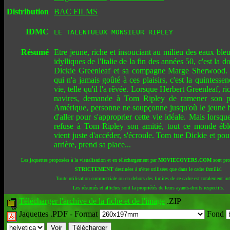
Distribution
BAC FILMS
IDMC
LE TALENTUEUX MONSIEUR RIPLEY
Résumé
Etre jeune, riche et insouciant au milieu des eaux ble
idylliques de l'Italie de la fin des années 50, c'est la d
Dickie Greenleaf et sa compagne Marge Sherwood.
qui n'a jamais goûté à ces plaisirs, c'est la quintess
vie, telle qu'il l'a rêvée. Lorsque Herbert Greenleaf, r
navires, demande à Tom Ripley de ramener son p
Amérique, personne ne soupçonne jusqu'où le jeune
d'aller pour s'approprier cette vie idéale. Mais lorsq
refuse à Tom Ripley son amitié, tout ce monde éblo
vient juste d'accéder, s'écroule. Tom tue Dickie et pou
arrière, prend sa place...
Les jaquettes proposées à la visualisation et en téléchargement par
MOVIECOVERS.COM
sont pro
STRICTEMENT
destinées à n'être utilisées que dans le cadre familial
Toute utilisation commerciale ou en dehors des limites de ce cadre est totalement int
Les résumés et affiches sont la propriétés de leurs ayants-droits respectifs.
Télécharger l'archive de la fiche et de l'image
.ZIP
Jaquettes .PDF -
Format
Fond