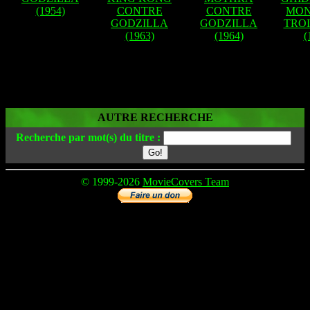
(1954)
CONTRE
CONTRE
MON
GODZILLA
GODZILLA
TROI
(1963)
(1964)
(
AUTRE RECHERCHE
Recherche par mot(s) du titre :
© 1999-2026
MovieCovers Team