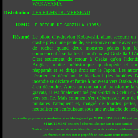
WAKAYAMA
Distribution
LES FILMS DU VERSEAU
IDMC
LE RETOUR DE GODZILLA (1955)
Résumé
Le pilote d'hydravion Kobayashi, allant secourir un c
crashé près d'une petite île, se retrouve coincé avec ce
de rocher quand deux monstres géants font leu
commencent à se battre. L'un d'eux est Godzilla ! L'a
C'est seulement de retour à Osaka qu'on l'ident
Angilas, reptile préhistorique quadrupède et car
réapparaît et se dirige droit sur le Japon. Les autor
l'écarter en décrétant le black-out (les lumières l'
incendie se déclare et l'attire à nouveau vers Osaka. Ar
à en découdre. Après un combat qui transforme la v
gravats, il est finalement tué par Godzilla ; celui-ci, 
vers son île. Mais comment s'en débarrasser pour de
militaires l'attaquent et, malgré de lourdes pertes,
neutraliser en l'enfouissant sous une avalanche de neige
Les jaquettes proposées à la visualisation et en téléchargement par
MOVIECOVERS.COM
sont prop
STRICTEMENT
destinées à n'être utilisées que dans le cadre familial
Toute utilisation commerciale ou en dehors des limites de ce cadre est totalement inte
Les résumés et affiches sont la propriétés de leurs ayants-droits respectifs.