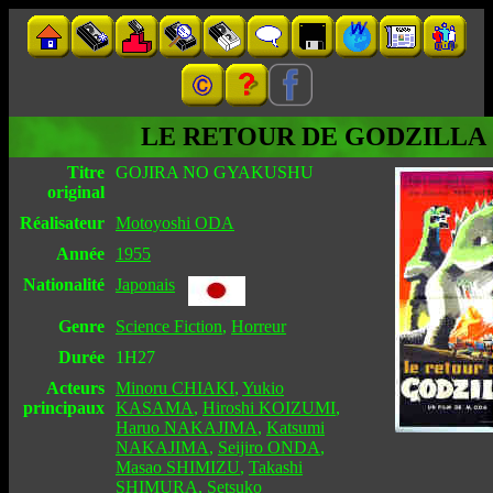
LE RETOUR DE GODZILLA
Titre
GOJIRA NO GYAKUSHU
original
Réalisateur
Motoyoshi ODA
Année
1955
Nationalité
Japonais
Genre
Science Fiction
,
Horreur
Durée
1H27
Acteurs
Minoru CHIAKI
,
Yukio
principaux
KASAMA
,
Hiroshi KOIZUMI
,
Haruo NAKAJIMA
,
Katsumi
NAKAJIMA
,
Seijiro ONDA
,
Masao SHIMIZU
,
Takashi
SHIMURA
,
Setsuko