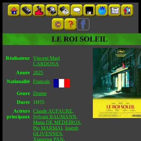
LE ROI SOLEIL
Réalisateur
Vincent Mael
CARDONA
Année
2025
Nationalité
Français
Genre
Drame
Durée
1H55
Acteurs
Claude AUFAURE
,
principaux
Sylvain BAUMANN
,
Maria DE MEDEIROS
,
Pio MARMAI
,
Joseph
OLIVENNES
,
Xianzeng PAN
,